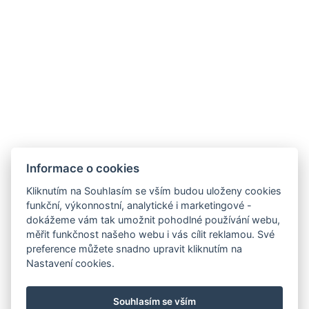
Americká 9
120 00, Praha 2
E-mail:
orion@okhotels.cz
Telefon:
+420 222 521 706
Provozuje:
OK-TOURS a.s.
Jana Masaryka 194/39
Informace o cookies
120 00, Praha 2
Kliknutím na Souhlasím se vším budou uloženy cookies
funkční, výkonnostní, analytické i marketingové -
IČ:
00563391
dokážeme vám tak umožnit pohodlné používání webu,
DIČ:
CZ699003191
měřit funkčnost našeho webu i vás cílit reklamou. Své
preference můžete snadno upravit kliknutím na
Nastavení cookies.
SIBELIUS APARTMENTS
Souhlasím se vším
OK-HOTELS