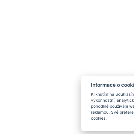
HOTEL ORION
Americká 9
120 00, Praha 2
Informace o cook
E-mail:
orion@okhotels.cz
Kliknutím na Souhlasí
výkonnostní, analytic
Telefon:
+420 222 521 706
pohodlné používání we
reklamou. Své prefere
cookies.