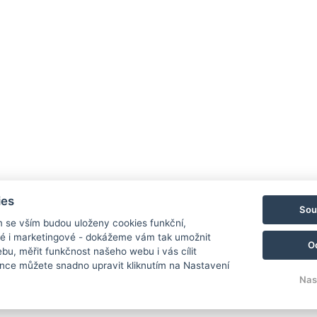
Provozuje:
OK-TOURS a.s.
S
Jana Masaryka 194/39
O
120 00, Praha 2
ies
Sou
IČ:
00563391
m se vším budou uloženy cookies funkční,
DIČ:
CZ699003191
ké i marketingové - dokážeme vám tak umožnit
O
bu, měřit funkčnost našeho webu i vás cílit
nce můžete snadno upravit kliknutím na Nastavení
Nas
© Copyright 2026 | Všechna práva vyhrazena