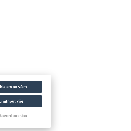
IBELIUS APARTMENTS
K-HOTELS
hlasím se vším
dmítnout vše
tavení cookies